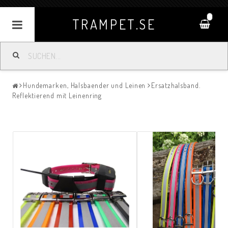
0
TRAMPET.SE
Hundemarken, Halsbaender und Leinen
Ersatzhalsband.
Reflektierend mit Leinenring