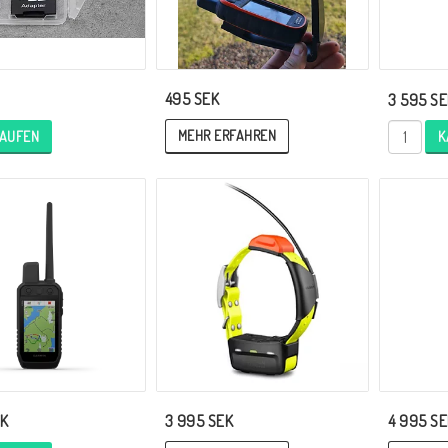
495 SEK
3 595 SE
MEHR ERFAHREN
AUFEN
K
3 995 SEK
4 995 SE
EK