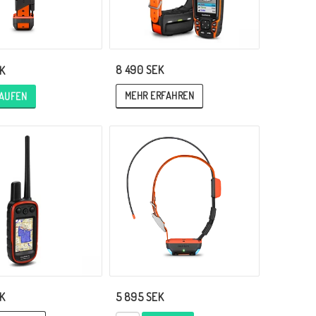
8 490 SEK
K
MEHR ERFAHREN
AUFEN
K
5 895 SEK