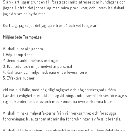
Självklart ligger grunden till företaget i mitt intresse som hundägare och
jägare. Utifrån det jobbar jag med mina produkter, och utvecklar sådant
jag själv ser en nytta med.
Kort sagt jag säljer det jag själv tror på och vet fungerar!
Miljöarbete Trampet.se
Vi skall tillse att, genom
1. Hög kompetens
2. Genomtänkta helhetslösningar
3. Kvalitets- och miljömedveten personal
4. Kvalitets- och miljömedvetna underleverantörer
5. Effektiva rutiner
vid varje tillfälle, med hög tillgänglighet och hög servicegrad utföra
tjänster i enlighet med aktuell lagstiftning, andra samhällskrav, företagets
regler, kundernas behov och med kunderna överenskomna krav.
Vi skall minska miljöeffekterna från vår verksamhet och förebygga
föroreningar, bl. a. genom att minska förbrukningen av fossilt bränsle.
Vi skall följa forsknings- och utvecklingsarbetet på miljöområdet för att