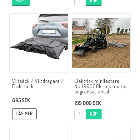
KÖP…
KÖP
Viltsäck / Viltdragare /
Elektrisk minilastare.
Fraktsäck
NU 199000kr ink moms,
begränsat antal!
695 SEK
199 000 SEK
LÄS MER
KÖP