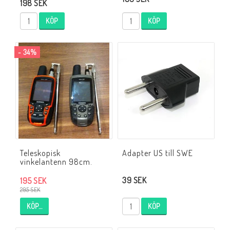
198 SEK
KÖP
KÖP
- 34%
Teleskopisk
Adapter US till SWE
vinkelantenn 98cm.
39 SEK
195 SEK
295 SEK
KÖP…
KÖP