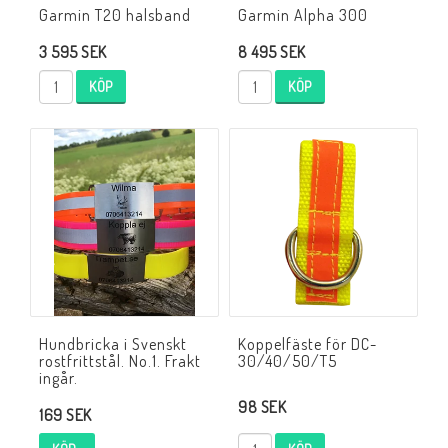
Garmin T20 halsband
Garmin Alpha 300
3 595 SEK
8 495 SEK
KÖP
KÖP
Hundbricka i Svenskt
Koppelfäste för DC-
rostfrittstål. No.1. Frakt
30/40/50/T5
ingår.
98 SEK
169 SEK