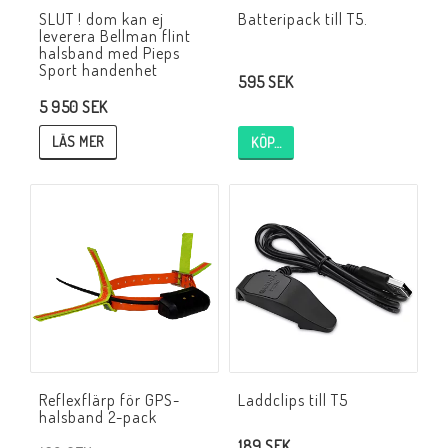
SLUT ! dom kan ej
Batteripack till T5.
leverera Bellman flint
halsband med Pieps
Sport handenhet
595 SEK
5 950 SEK
LÄS MER
KÖP…
Reflexflärp för GPS-
Laddclips till T5
halsband 2-pack
189 SEK