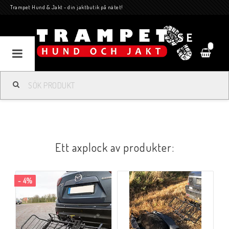
Trampet Hund & Jakt - din jaktbutik på nätet!
0
Ett axplock av produkter:
- 4%