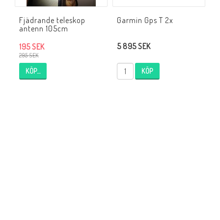
Fjädrande teleskop
Garmin Gps T 2x
antenn 105cm
5 895 SEK
195 SEK
295 SEK
KÖP…
KÖP