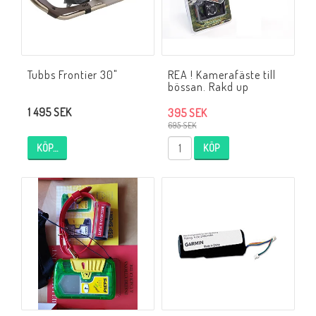
Tubbs Frontier 30"
REA ! Kamerafäste till
bössan. Rakd up
1 495 SEK
395 SEK
695 SEK
KÖP…
KÖP