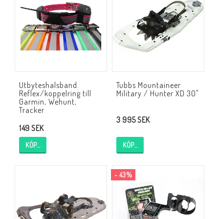
Utbyteshalsband.
Tubbs Mountaineer
Reflex/koppelring till
Military / Hunter XD 30"
Garmin, Wehunt,
Tracker
3 995 SEK
149 SEK
KÖP…
KÖP…
- 43%