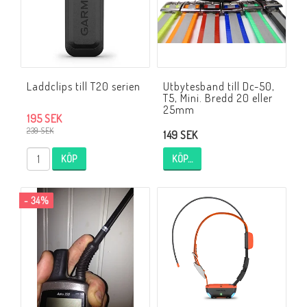
Laddclips till T20 serien
Utbytesband till Dc-50,
T5, Mini. Bredd 20 eller
25mm
195 SEK
239 SEK
149 SEK
KÖP
KÖP…
- 34%